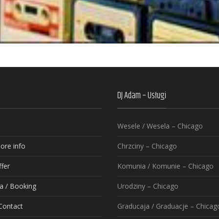
DJ Adam – Usługi
Wesele / Wesela – Chicago
ore info
Chrzciny – Chicago
ffer
Komunia / Komunie – Chicago
a / Booking
Urodziny – Chicago
Contact
Graducaja / Graduacje – Chicag