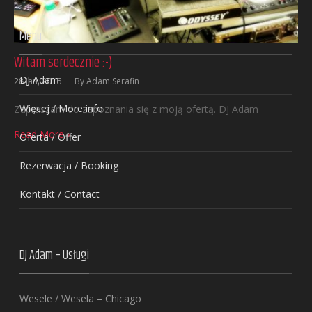
Menu
Witam serdecznie :-)
DJ Adam
28 Jan, 2016
By
Adam Serafin
Więcej / More info
Zapraszam do zapoznania się z moją ofertą. DJ Adam
Read More ›
Oferta / Offer
Rezerwacja / Booking
Kontakt / Contact
DJ Adam – Usługi
Wesele / Wesela – Chicago