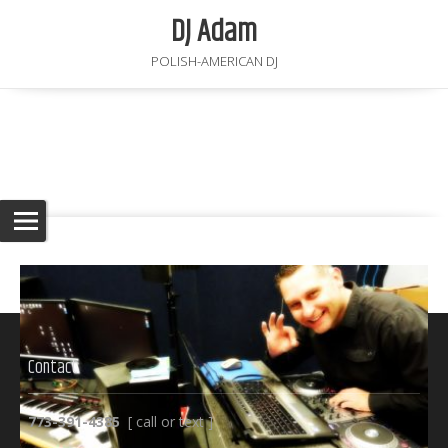
DJ Adam
POLISH-AMERICAN DJ
Archives
DJ Adam
>
itrans Slider
>
Main Category
Contact
773-391-4385
[ call or text ]