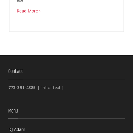
ese ...
Read More ›
Contact
773-391-4385
[ call or text ]
Menu
DJ Adam